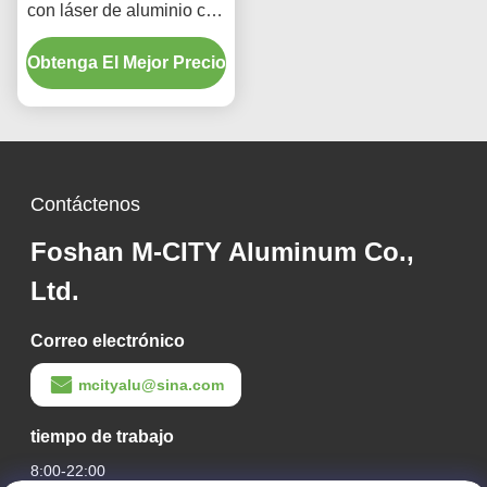
con láser de aluminio con
recubrimiento en polvo en
Obtenga El Mejor Precio
colores RAL
personalizados y tamaño
estándar de 1000x2000
mm para decoración de
vallas
Contáctenos
Foshan M-CITY Aluminum Co.,
Ltd.
Correo electrónico
mcityalu@sina.com
tiempo de trabajo
8:00-22:00