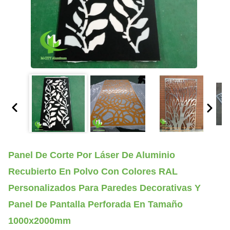
Panel De Corte Por Láser De Aluminio
Recubierto En Polvo Con Colores RAL
Personalizados Para Paredes Decorativas Y
Panel De Pantalla Perforada En Tamaño
1000x2000mm