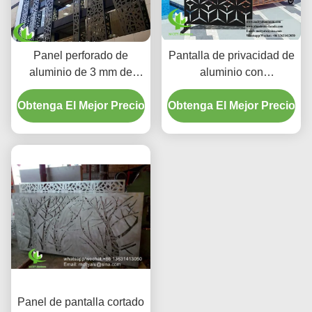
Panel perforado de
Pantalla de privacidad de
aluminio de 3 mm de
aluminio con
espesor con superficie
recubrimiento en polvo
Obtenga El Mejor Precio
con recubrimiento en
Obtenga El Mejor Precio
con patrón cortado con
polvo y colores RAL
láser en color RAL
personalizables para
personalizado y 3 mm de
revestimiento de
espesor
fachadas
Panel de pantalla cortado