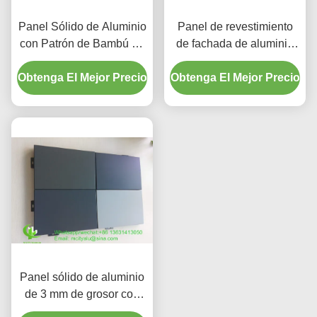
Panel Sólido de Aluminio
Panel de revestimiento
con Patrón de Bambú de
de fachada de aluminio
3 mm con Pintura PVDF
con recubrimiento en
Obtenga El Mejor Precio
para Revestimiento de
Obtenga El Mejor Precio
polvo y patrones
Fachadas
personalizables en
tamaño de 1000x2000
mm
Panel sólido de aluminio
de 3 mm de grosor con
pintura PVDF para