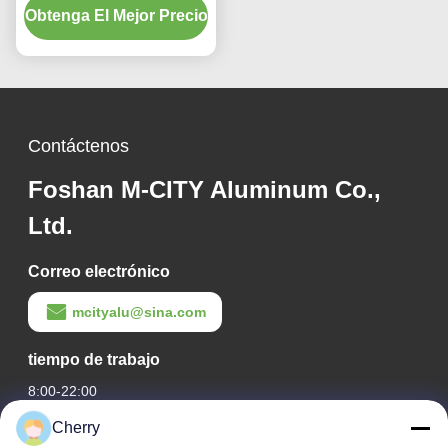
Obtenga El Mejor Precio
revestimiento de fachada
personalizable
Contáctenos
Foshan M-CITY Aluminum Co.,
Ltd.
Correo electrónico
mcityalu@sina.com
tiempo de trabajo
8:00-22:00
Cherry
Nuestra Dirección