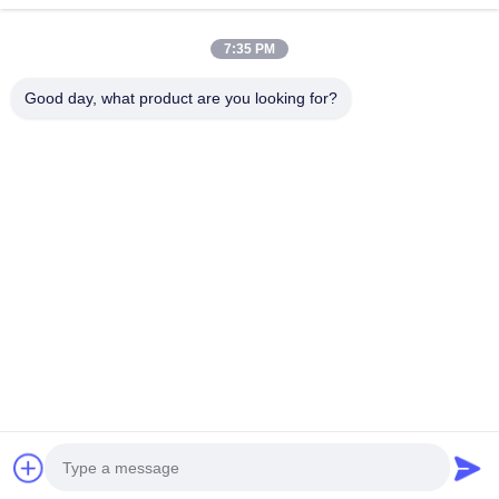
Dirección de la empresa
7:35 PM
Parque industrial de Hegui, Lishui, Nanhai Foshan
Guangdong P.R. China.
Good day, what product are you looking for?
Dirección de fábrica
Parque industrial de Hegui, Lishui, Nanhai Foshan
Guangdong P.R. China.
Tel
0086-13631413050
China buena calidad fachada de aluminio perforada Proveedor.
Derecho de autor -2026 Foshan M-CITY Aluminum Co., Ltd. .
Todos los derechos reservados.
Política de privacidad
|
Mapa del Sitio