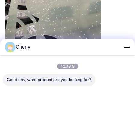
Cherry
Para satisfacer los requisitos individuales de los clientes, puede
seleccionar patrones directamente de nuestras representaciones
o elegir sus patrones favoritos para su personalización.Nuestro
4:13 AM
objetivo es personalizar los mejores productos para cada
cliente.Los paneles huecos de aluminio se pueden ajustar en
Good day, what product are you looking for?
tamaño, no mediante un simple zoom, sino ajustando los
elementos de diseño de acuerdo con las especificaciones del
cliente.Los tamaños más grandes requerirán paneles
combinados..
Referencia del proyecto de fachada de pared de
aluminio