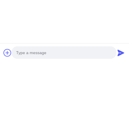
Mejora de la resistencia y la rigidez mediante
conexiones reforzadas
Materiales de aislamiento acústico opcionales
disponibles
Fabricación
Photo
Video Call
Audio Call