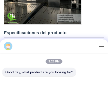
Especificaciones del producto
Nuestros paneles de revestimiento metálico están fabricados con
Cherry
láminas de aleación de aluminio de alta calidad y alta resistencia
con las siguientes especificaciones:
3:23 PM
espesores comunes: 1,5 mm, 2,0 mm, 2,5 mm, 3,0 mm
Ancho máximo de la hoja: 2000 mm
Good day, what product are you looking for?
Duración máxima de la hoja: 6000 mm
Serie de aleaciones de aluminio: 3003-H14 o 1100-H14
Construcción: panel, barra de refuerzo y sistema de
soportes