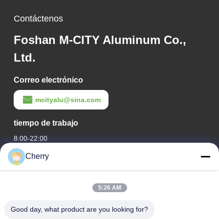
de fachadas
Contáctenos
Foshan M-CITY Aluminum Co.,
Ltd.
Correo electrónico
mcityalu@sina.com
tiempo de trabajo
8:00-22:00
Cherry
Nuestra Dirección
Dirección de la empresa
5:26 AM
Parque industrial de Hegui, Lishui, Nanhai Foshan
Guangdong P.R. China.
Good day, what product are you looking for?