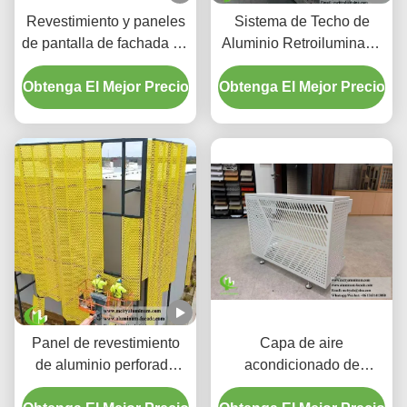
Revestimiento y paneles
Sistema de Techo de
de pantalla de fachada de
Aluminio Retroiluminado
aluminio perforado con
Perforado Personalizado
Obtenga El Mejor Precio
gradiente personalizado
Obtenga El Mejor Precio
con Carcasa LED
Integrada y Patrones
Cortados con Láser CNC
Panel de revestimiento
Capa de aire
de aluminio perforado
acondicionado de
CNC a medida con
aluminio de primera