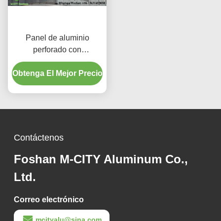
Panel de aluminio
perforado con
recubrimiento en polvo en
Obtenga El Mejor Precio
colores RAL
personalizados y
patrones cortados con
láser para revestimiento
de fachadas
Contáctenos
Foshan M-CITY Aluminum Co.,
Ltd.
Correo electrónico
mcityalu@sina.com