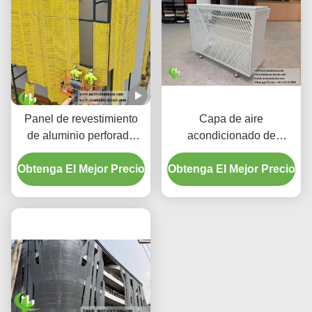
Panel de revestimiento
Capa de aire
de aluminio perforado
acondicionado de
CNC a medida con
aluminio de primera
Obtenga El Mejor Precio
aleación 3003 H14/H24 y
Obtenga El Mejor Precio
calidad.
revestimiento PVDF para
fachadas