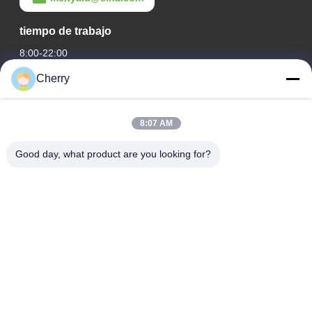
tiempo de trabajo
8:00-22:00
Cherry
Nuestra Dirección
Dirección de la empresa
8:07 AM
Parque industrial de Hegui, Lishui, Nanhai Foshan
Guangdong P.R. China.
Good day, what product are you looking for?
Dirección de fábrica
Parque industrial de Hegui, Lishui, Nanhai Foshan
Guangdong P.R. China.
Tel
0086-13631413050