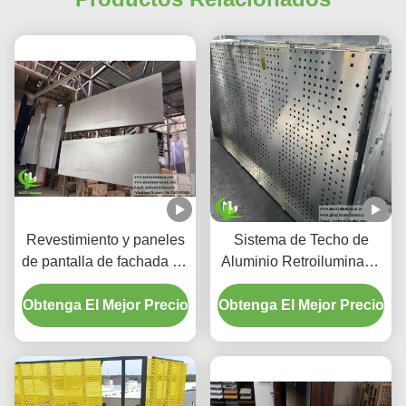
Revestimiento y paneles
Sistema de Techo de
de pantalla de fachada de
Aluminio Retroiluminado
aluminio perforado con
Perforado Personalizado
Obtenga El Mejor Precio
gradiente personalizado
Obtenga El Mejor Precio
con Carcasa LED
Integrada y Patrones
Cortados con Láser CNC