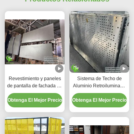
Revestimiento y paneles
Sistema de Techo de
de pantalla de fachada de
Aluminio Retroiluminado
aluminio perforado con
Perforado Personalizado
Obtenga El Mejor Precio
gradiente personalizado
Obtenga El Mejor Precio
con Carcasa LED
Integrada y Patrones
Cortados con Láser CNC