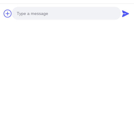
tiempo de trabajo
8:00-22:00
Nuestra Dirección
Dirección de la empresa
Photo
Parque industrial de Hegui, Lishui, Nanhai Foshan
Video Call
Guangdong P.R. China.
Dirección de fábrica
Audio Call
Parque industrial de Hegui, Lishui, Nanhai Foshan
Guangdong P.R. China.
Tel
0086-13631413050