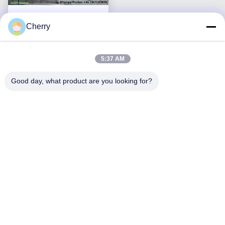
Cherry
Panel de aluminio
perforado con
5:37 AM
recubrimiento en polvo en
Obtenga El Mejor Precio
colores RAL
Good day, what product are you looking for?
personalizados y
patrones cortados con
láser para revestimiento
de fachadas
Contáctenos
Foshan M-CITY Aluminum Co.,
Ltd.
Correo electrónico
mcityalu@sina.com