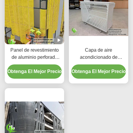
Panel de revestimiento
Capa de aire
de aluminio perforado
acondicionado de
CNC a medida con
aluminio de primera
Obtenga El Mejor Precio
aleación 3003 H14/H24 y
Obtenga El Mejor Precio
calidad.
revestimiento PVDF para
fachadas