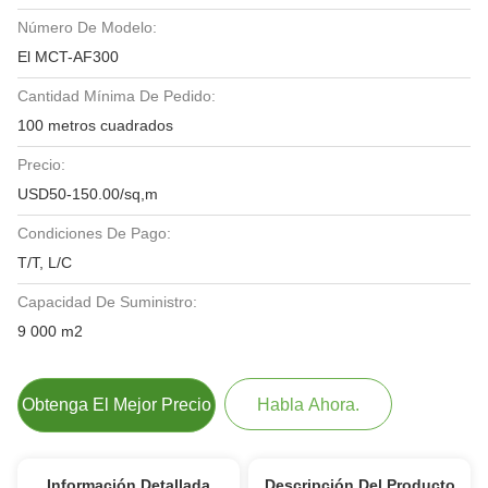
Número De Modelo:
El MCT-AF300
Cantidad Mínima De Pedido:
100 metros cuadrados
Precio:
USD50-150.00/sq,m
Condiciones De Pago:
T/T, L/C
Capacidad De Suministro:
9 000 m2
Obtenga El Mejor Precio
Habla Ahora.
Información Detallada
Descripción Del Producto