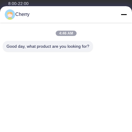
8:00-22:00
Cherry
Nuestra Dirección
Dirección de la empresa
4:46 AM
Parque industrial de Hegui, Lishui, Nanhai Foshan
Guangdong P.R. China.
Good day, what product are you looking for?
Dirección de fábrica
Parque industrial de Hegui, Lishui, Nanhai Foshan
Guangdong P.R. China.
Tel
0086-13631413050
China buena calidad fachada de aluminio perforada Proveedor.
Derecho de autor -2026 Foshan M-CITY Aluminum Co., Ltd. .