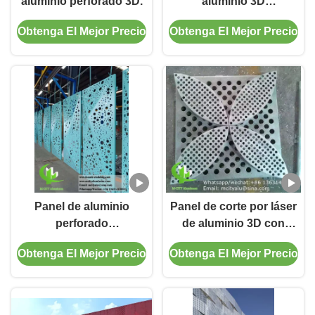
aluminio perforado 3D.
aluminio 3D
personalizado con
Obtenga El Mejor Precio
Obtenga El Mejor Precio
opciones de color RAL
recubiertas en polvo y
corte CNC para
exteriores de edificios
Panel de aluminio
Panel de corte por láser
perforado
de aluminio 3D con
personalizado con
patrón de pavo real
Obtenga El Mejor Precio
Obtenga El Mejor Precio
forma 3D para fachada
para decoración de
de hotel con superficie
vestíbulos - fachada de
con recubrimiento en
aluminio perforado
polvo
recubierta en polvo de