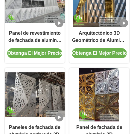
Panel de revestimiento
Arquitectónico 3D
de fachada de aluminio
Geométrico de Aluminio
sólido perforado
de fachada de
Obtenga El Mejor Precio
Obtenga El Mejor Precio
tridimensional
revestimiento de los
paneles. Custom PVDF
Fabricante de
revestimiento de pared
de metal sólido
Paneles de fachada de
Panel de fachada de