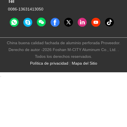
Tel
0086-13631413050
China buena calidad fachada de aluminio perforada Proveedor.
Derecho de autor -2026 Foshan M-CITY Aluminum Co., Ltd. .
Todos los derechos reservados.
Política de privacidad
|
Mapa del Sitio
10:15 AM
Good day, what product are you looking for?
is typing
Photo
Video Call
Audio Call