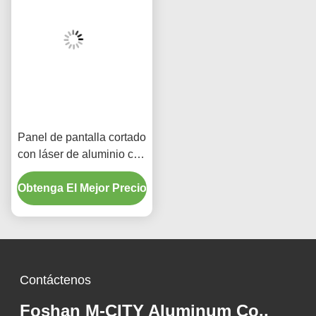
fachadas
Panel de pantalla cortado
con láser de aluminio con
recubrimiento en polvo en
Obtenga El Mejor Precio
colores RAL
personalizados y tamaño
estándar de 1000x2000
mm para decoración de
vallas
Contáctenos
Foshan M-CITY Aluminum Co.,