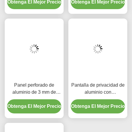
Obtenga El Mejor Precio
PVDF de.5 mm para
Obtenga El Mejor Precio
revestimiento PVDF para
recintos de aire
control de luz y sombra
acondicionado de calidad
costera
Panel perforado de
Pantalla de privacidad de
aluminio de 3 mm de
aluminio con
espesor con superficie
recubrimiento en polvo
Obtenga El Mejor Precio
con recubrimiento en
Obtenga El Mejor Precio
con patrón cortado con
polvo y colores RAL
láser en color RAL
personalizables para
personalizado y 3 mm de
revestimiento de
espesor